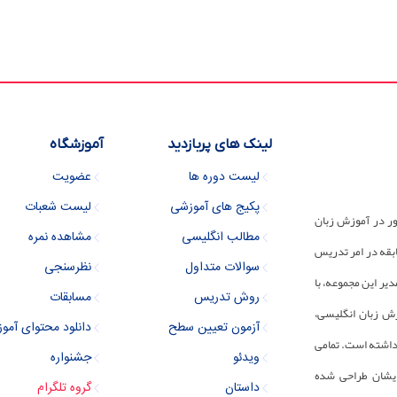
لینک های پربازدید
آموزشگاه
لیست دوره ها
عضویت
پکیج های آموزشی
لیست شعبات
ور در آموزش زبان
مطالب انگلیسی
مشاهده نمره
 مجموعه دارای 30 سال سابقه در امر تدریس
سوالات متداول
نظرسنجی
یر این مجموعه، با
روش تدریس
مسابقات
زش زبان انگلیسی،
آزمون تعیین سطح
دانلود محتوای آمو
رداشته است. تمامی
ویدئو
جشنواره
ایشان طراحی شده
داستان
گروه تلگرام