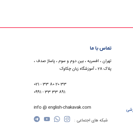
تماس با ما
تهران ، افسریه ، بین دوم و سوم ، پاساژ صدف ،
پلاک 28 ، آموزشگاه زبان چکاوک
021 - 33 80 20 33
0991 - 33 33 891
info @ english-chakavak.com
زشی
شبکه های اجتماعی :