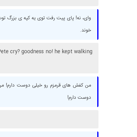
وای، نه! پای پیت رفت توی یه کپه ی بزرگ توت
خوند.
 Pete cry? goodness no! he kept walking
من کفش های قرمزم رو خیلی دوست دارم! من
دوست دارم!