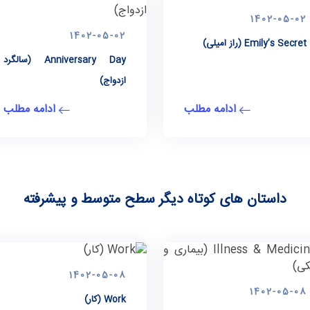
1402-05-02
1402-05-02
Emily’s Secret (راز امیلی)
Anniversary Day (سالگرد
ازدواج)
ادامه مطلب
ادامه مطلب
داستان های کوتاه دیگر سطح متوسط و پیشرفته
1402-05-08
1402-05-08
Work (کار)