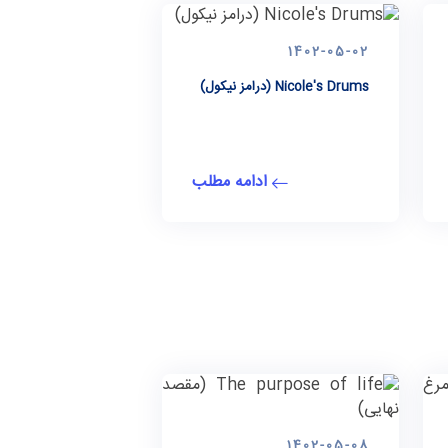
1402-05-02
Nicole's Drums (درامز نیکول)
ادامه مطلب
1402-05-08