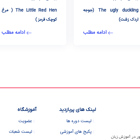
The ugly duckling (جوجه
The Little Red Hen ( مرغ
اردک زشت)
کوچک قرمز )
ادامه مطلب
ادامه مطلب
لینک های پربازدید
آموزشگاه
لیست دوره ها
عضویت
پکیج های آموزشی
لیست شعبات
ور در آموزش زبان