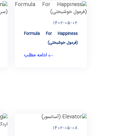
1402-05-02
Formula For Happiness
(فرمول خوشبختی)
ادامه مطلب
1402-05-08