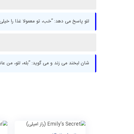
لئو پاسخ می دهد: “خب، تو معمولا غذا را خیلی 
شان لبخند می زند و می گوید: “بله، لئو، من ع