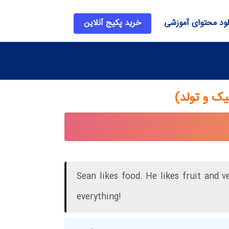
لود محتوای آموزشی
خرید پکیج آنلاین
Sean likes food. He likes fruit and 
everything!