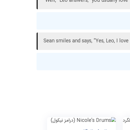
“Well,” Leo answers, “you usually lov
Sean smiles and says, “Yes, Leo, I love