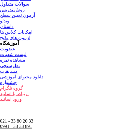
سوالات متداول
روش تدریس
آزمون تعیین سطح
ویدئو
داستان
امکانات کلاس ها
آزمون های پکیج
آموزشگاه
عضویت
لیست شعبات
مشاهده نمره
نظرسنجی
مسابقات
دانلود محتوای آموزشی
جشنواره
گروه تلگرام
ارتباط با اساتید
ورود اساتید
021 - 33 80 20 33
0991 - 33 33 891