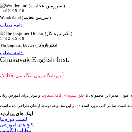
1402-05-08
Wonderland ( سرزمین عجایب )
ادامه مطلب
1402-05-08
The beginner Doctor (دكتر تازه كار)
ادامه مطلب
Chakavak English Inst.
آموزشگاه زبان انگلیسی چکاوک
خلق شیوه ای کاملا متفاوت
و موثر برای آموزش زبان
لینک های پربازدید
لیست دوره ها
پکیج های آموزشی
مطالب انگلیسی