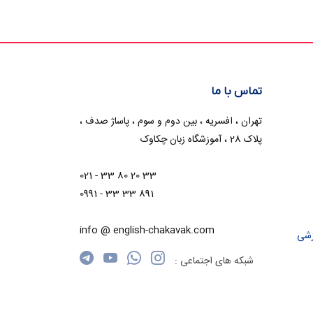
تماس با ما
تهران ، افسریه ، بین دوم و سوم ، پاساژ صدف ،
پلاک 28 ، آموزشگاه زبان چکاوک
021 - 33 80 20 33
0991 - 33 33 891
info @ english-chakavak.com
زشی
شبکه های اجتماعی :