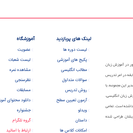
لینک های پربازدید
آموزشگاه
لیست دوره ها
عضویت
پکیج های آموزشی
لیست شعبات
ور در آموزش زبان
مطالب انگلیسی
مشاهده نمره
 مجموعه دارای 30 سال سابقه در امر تدریس
سوالات متداول
نظرسنجی
یر این مجموعه، با
روش تدریس
مسابقات
زش زبان انگلیسی،
آزمون تعیین سطح
دانلود محتوای آمو
رداشته است. تمامی
ویدئو
جشنواره
ایشان طراحی شده
داستان
گروه تلگرام
امکانات کلاس ها
ارتباط با اساتید