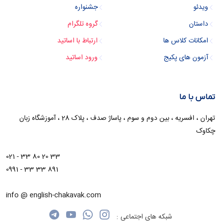
ویدئو
جشنواره
داستان
گروه تلگرام
امکانات کلاس ها
ارتباط با اساتید
آزمون های پکیج
ورود اساتید
تماس با ما
تهران ، افسریه ، بین دوم و سوم ، پاساژ صدف ، پلاک 28 ، آموزشگاه زبان
چکاوک
021 - 33 80 20 33
0991 - 33 33 891
info @ english-chakavak.com
شبکه های اجتماعی :