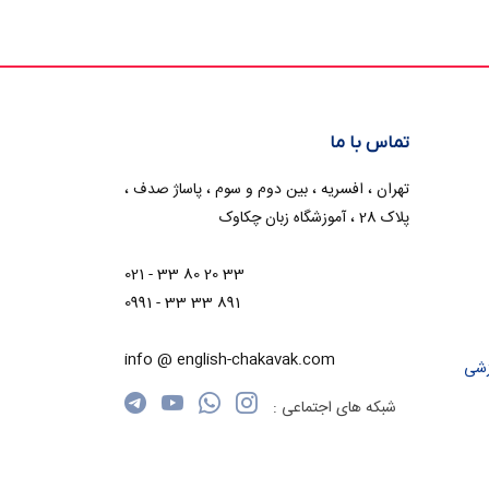
تماس با ما
تهران ، افسریه ، بین دوم و سوم ، پاساژ صدف ،
پلاک 28 ، آموزشگاه زبان چکاوک
021 - 33 80 20 33
0991 - 33 33 891
info @ english-chakavak.com
زشی
شبکه های اجتماعی :