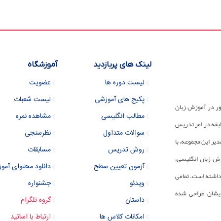
لینک های پربازدید
آموزشگاه
لیست دوره ها
عضویت
پکیج های آموزشی
لیست شعبات
ور در آموزش زبان
مطالب انگلیسی
مشاهده نمره
 مجموعه دارای 30 سال سابقه در امر تدریس
سوالات متداول
نظرسنجی
یر این مجموعه، با
روش تدریس
مسابقات
زش زبان انگلیسی،
آزمون تعیین سطح
دانلود محتوای آمو
رداشته است. تمامی
ویدئو
جشنواره
ایشان طراحی شده
داستان
گروه تلگرام
امکانات کلاس ها
ارتباط با اساتید