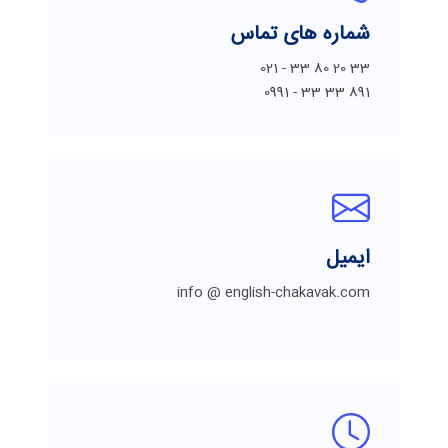
شماره های تماس
021 - 33 80 20 33
0991 - 33 33 891
ایمیل
info @ english-chakavak.com