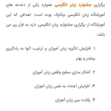
برگزاری
جشنواره زبان انگلیسی
همواره یکی از دغدغه های
آموزشگاه زبان انگلیسی چکاوک بوده است. اهدافی که این
آموزشگاه از برگزاری جشنواره زبان انگلیسی دارد به قرار زیر می
باشد:
1. افزایش انگیزه زبان آموزان و ترغیب آنها به یادگیری
بیشتر و بهتر
2. آشکار سازی سطح واقعی زبان آموزان
3. افزایش اعتماد به نفس زبان آموزان
4. رقابت بین زبان آموزان