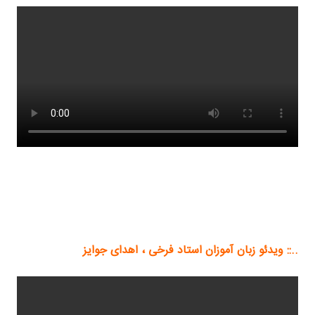
..:: ویدئو زبان آموزان استاد فرخی ، اهدای جوایز