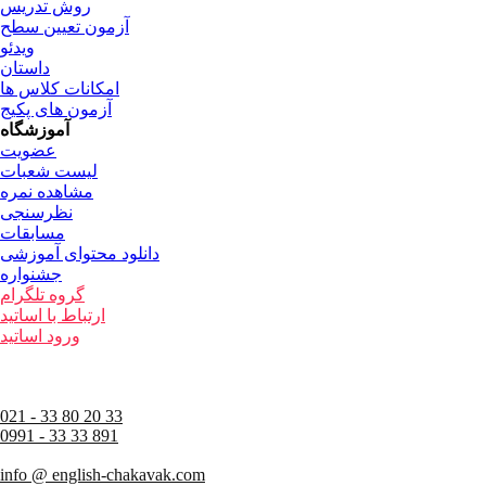
روش تدریس
آزمون تعیین سطح
ویدئو
داستان
امکانات کلاس ها
آزمون های پکیج
آموزشگاه
عضویت
لیست شعبات
مشاهده نمره
نظرسنجی
مسابقات
دانلود محتوای آموزشی
جشنواره
گروه تلگرام
ارتباط با اساتید
ورود اساتید
021 - 33 80 20 33
0991 - 33 33 891
info @ english-chakavak.com